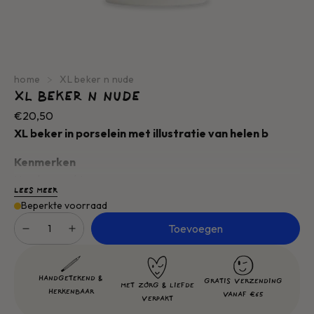
home
XL beker n nude
XL BEKER N NUDE
Normale
€20,50
prijs
XL beker in porselein met illustratie van helen b
Kenmerken
Handgemaakt
LEES MEER
Hoogte: 12,00 cm
Beperkte voorraad
Diameter: ø 9
Aantal
Toevoegen
Volume: 320 ml
Kleur: zwarte lijntekening op gebroken witte achtergrond
Materiaal:
porselein,
keramiek, transfer
HANDGETEKEND &
GRATIS VERZENDING
MET ZORG & LIEFDE
HERKENBAAR
VANAF €65
VERPAKT
Ontworpen en verwerkt in België