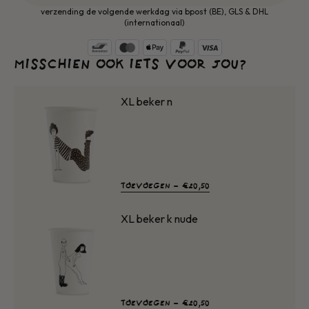
Al ons porselein is vaatwas-, oven- en
verzending de volgende werkdag via bpost (BE), GLS & DHL
microgolfovenbestendig
(internationaal)
MISSCHIEN OOK IETS VOOR JOU?
XL beker n
NORMALE
TOEVOEGEN -
€20,50
PRIJS
XL beker k nude
NORMALE
TOEVOEGEN -
€20,50