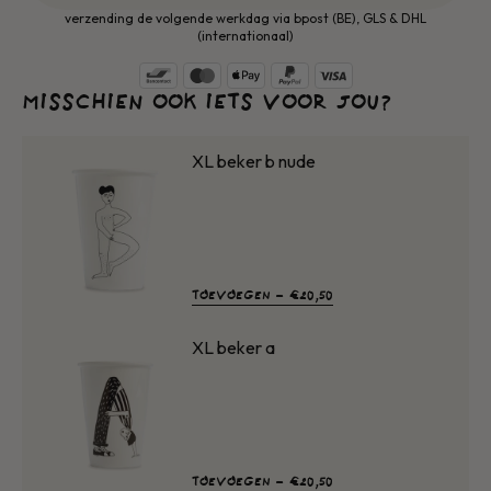
Al ons porselein is vaatwas-, oven- en
verzending de volgende werkdag via bpost (BE), GLS & DHL
microgolfovenbestendig
(internationaal)
MISSCHIEN OOK IETS VOOR JOU?
XL beker b nude
NORMALE
TOEVOEGEN -
€20,50
PRIJS
XL beker a
NORMALE
TOEVOEGEN -
€20,50