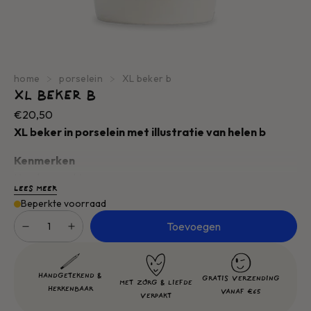
home
porselein
XL beker b
XL BEKER B
Normale
€20,50
prijs
XL beker in porselein met illustratie van helen b
Kenmerken
Handgemaakt
LEES MEER
Hoogte: 12,00 cm
Beperkte voorraad
Diameter: ø 9
Aantal
Toevoegen
Volume: 320 ml
Kleur: zwarte lijntekening op gebroken witte achtergrond
Materiaal:
porselein,
keramiek, transfer
HANDGETEKEND &
GRATIS VERZENDING
MET ZORG & LIEFDE
HERKENBAAR
VANAF €65
VERPAKT
Ontworpen en verwerkt in België